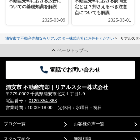
不動産売却における広告に
不動産売却における訪問査
ついての基礎知識を解説
定とは？押さえるべき注意
点についても解説
2025-03-09
2025-03-01
浦安市で不動産売却ならリアルスター株式会社にお任せください
リアルスタ
ページトップへ
電話でお問い合わせ
浦安市 不動産売却｜リアルスター株式会社
〒279-0002 千葉県浦安市北栄１丁目1-9
電話番号：
0120-354-868
営業時間：10:00~18:00
定休日：水曜日・祝日
ブログ一覧
お客様の声一覧
スタッフ紹介
無料相談