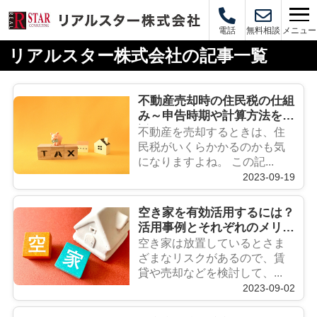
メニュー
電話
無料相談
リアルスター株式会社の記事一覧
不動産売却時の住民税の仕組
み～申告時期や計算方法を解
説
不動産を売却するときは、住
民税がいくらかかるのかも気
になりますよね。 この記...
2023-09-19
空き家を有効活用するには？
活用事例とそれぞれのメリッ
ト・デメリット
空き家は放置しているとさま
ざまなリスクがあるので、賃
貸や売却などを検討して、...
2023-09-02