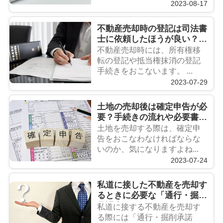
2023-08-17
不動産売却時の登記は司法書
士に依頼したほうが良い？メ
リットや費用を解説
不動産売却時には、所有権移
転の登記や抵当権抹消の登記
手続きをおこないます。 ...
2023-07-29
土地の売却後は確定申告が必
要？手続きの流れや必要書類
を解説
土地を売却する際は、確定申
告をおこなわなければならな
いのか、気になりますよね...
2023-07-24
私道に接した不動産を売却す
るときに必要な「通行・掘削
承諾書」とは？
私道に接する不動産を売却す
る際には「通行・掘削承諾