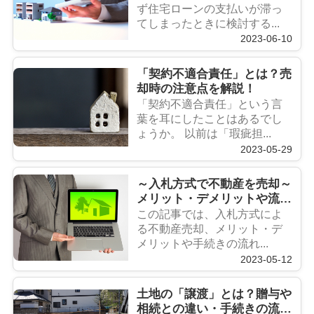
ず住宅ローンの支払いが滞っ
てしまったときに検討する...
2023-06-10
「契約不適合責任」とは？売
却時の注意点を解説！
「契約不適合責任」という言
葉を耳にしたことはあるでし
ょうか。 以前は「瑕疵担...
2023-05-29
～入札方式で不動産を売却～
メリット・デメリットや流れ
を解説
この記事では、入札方式によ
る不動産売却、メリット・デ
メリットや手続きの流れ...
2023-05-12
土地の「譲渡」とは？贈与や
相続との違い・手続きの流れ