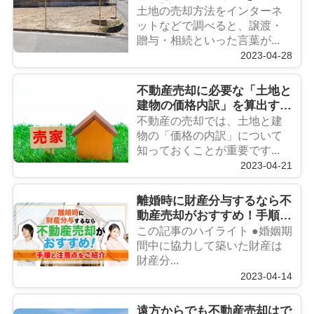
を解説
土地の売却方法をインターネ
ットなどで調べると、譲渡・
贈与・相続といった言葉が...
2023-04-28
不動産売却に必要な「土地と
建物の価格内訳」を算出する
方法とは？
不動産の売却では、土地と建
物の「価格の内訳」について
知っておくことが重要です...
2023-04-21
離婚時に財産分与するなら不
動産売却がおすすめ！手順と
注意点をご紹介
この記事のハイライト ●婚姻期
間中に協力して築いた財産は
財産分...
2023-04-14
遠方からでも不動産売却はで