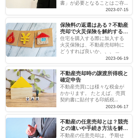
書」が必要となることはご存...
2023-07-15
保険料の返還はある？不動産
売却で火災保険を解約するタ
イミング
住宅を購入する際に加入する
火災保険は、不動産売却時に
どうすれば良いか、、、 ...
2023-06-19
不動産売却時の譲渡所得税と
確定申告
不動産売買には様々な税金が
かかります。 たとえば、売買
契約書に貼付する印紙税...
2023-06-17
不動産の任意売却とは？競売
との違いや手続き方法を解
説！
不動産の任意売却は、予期せ