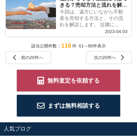
きる？売却方法と流れを解
説！
今回は、遠方にいながら不動
産を売却する方法と、その流
れを解説します。 近隣に...
2023-04-03
116
該当公開件数：
件 61～80件表示
前の20件へ
次の20件へ
無料査定を依頼する
まずは無料相談する
人気ブログ